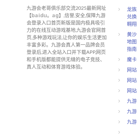
九游会老哥俱乐部交流2025最新网址
龙族
【𝕓𝕒𝕚𝕕𝕦。𝕒𝕘】,信誉,安全,保障九游
兑换
会登录入口首页新版是国内极具吸引
翱翔
力的在线互动游戏基地,九游会官网首
黄沙
页,多种游戏玩法,让你的娱乐生活更加
地图
丰富多彩。九游会真人第一品牌会员
指南
登录后,进入全站入口并下载APP,网页
魔卡
和手机版都能提供无缝的电子竞技、
真人互动和体育游戏体验。
网站
网站
网站
九游
九游
九游