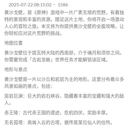
2025-07-22 08:15:02
1586
黄沙戈壁，是《原神》游戏中一片广袤无垠的荒野，有着独
特的景观和丰富的资源。踏足这片土地，你将开启一场激动
人心的冒险之旅。本文将为你提供黄沙戈壁的全面攻略，让
你轻松应对这片荒野的挑战。
地图位置
黄沙戈壁位于提瓦特大陆的西南部，介于璃月和须弥之间。
你需要完成「古岩龙蜥」世界任务才能解锁该区域。
地形与景点
黄沙戈壁是一片以沙丘和岩层为主的地形。这里分布着众多
风景如画的景点，包括：
层岩巨渊：巨大的岩石峡谷，隐藏着丰富的宝藏和强大的敌
人。
赤王陵：古代赤王国的遗迹，危机四伏，奖励丰厚。
无名孤塔：高耸入云的古塔，据传是某位仙人的住所。