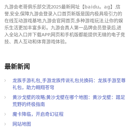
九游会老哥俱乐部交流2025最新网址【𝕓𝕒𝕚𝕕𝕦。𝕒𝕘】,信
誉,安全,保障九游会登录入口首页新版是国内极具吸引力的
在线互动游戏基地,九游会官网首页,多种游戏玩法,让你的娱
乐生活更加丰富多彩。九游会真人第一品牌会员登录后,进
入全站入口并下载APP,网页和手机版都能提供无缝的电子竞
技、真人互动和体育游戏体验。
最新新闻
龙族手游礼包_手游龙族传说礼包兑换码：龙族手游至尊
礼包，助力翱翔苍穹
黄沙戈壁的攻略;黄沙戈壁在哪个地图：黄沙戈壁：踏足
荒野的终极指南
魔卡降临，开启奇幻征程
网站地图