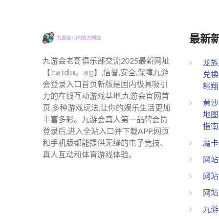
最新
九游会老哥俱乐部交流2025最新网址
龙族
【𝕓𝕒𝕚𝕕𝕦。𝕒𝕘】,信誉,安全,保障九游
兑换
会登录入口首页新版是国内极具吸引
翱翔
力的在线互动游戏基地,九游会官网首
黄沙
页,多种游戏玩法,让你的娱乐生活更加
地图
丰富多彩。九游会真人第一品牌会员
指南
登录后,进入全站入口并下载APP,网页
魔卡
和手机版都能提供无缝的电子竞技、
真人互动和体育游戏体验。
网站
网站
网站
九游