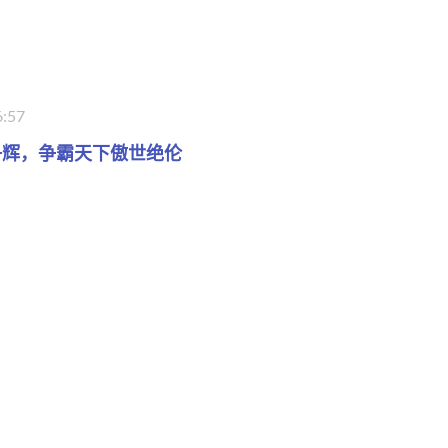
6:57
争辉，争霸天下傲世绝伦