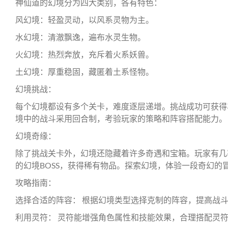
神仙道的幻境分为四大类别，各有特色：
风幻境：轻盈灵动，以风系灵物为主。
水幻境：清澈飘逸，遍布水灵生物。
火幻境：热烈奔放，充斥着火系妖兽。
土幻境：厚重稳固，藏匿着土系怪物。
幻境挑战：
每个幻境都设有多个关卡，难度逐层递增。挑战成功可获得
境中的战斗采用回合制，考验玩家的策略和阵容搭配能力。
幻境奇缘：
除了挑战关卡外，幻境还隐藏着许多奇遇和宝箱。玩家有几
的幻境BOSS，获得稀有物品。探索幻境，体验一段奇幻的
攻略指南：
选择合适的阵容： 根据幻境类型选择克制的阵容，提高战
利用灵符： 灵符能增强角色属性和技能效果，合理搭配灵