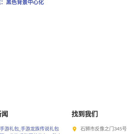
框：黑色背景中心化
新闻
找到我们
手游礼包_手游龙族传说礼包
石狮市反像之门345号